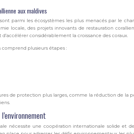
allienne aux maldives
 sont parmi les écosystèmes les plus menacés par le chan
omie locale, des projets innovants de restauration coralli
t d’accélérer considérablement la croissance des coraux.
s comprend plusieurs étapes :
res de protection plus larges, comme la réduction de la po
iens.
r l’environnement
le nécessite une coopération internationale solide et de
en place pour adresser les défis environnementaux les plus