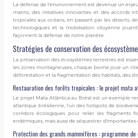
La défense de l’environnement est devenue un enjeu c
marins, des initiatives innovantes et des accords 
tropicales aux océans, en passant par les déserts, d
technologiques et la mobilisation citoyenne jouent
façonnent la défense de notre planète.
Stratégies de conservation des écosystème
La préservation des écosystèmes terrestres est essen
les zones montagneuses, chaque biome joue un rôle c
déforestation et la fragmentation des habitats, des s
Restauration des forêts tropicales : le projet mata at
Le projet Mata Atlântica au Brésil est un exemple rem
atlantique brésilienne, l’un des hotspots de biodiver
corridors écologiques pour relier les fragments 
endémiques, mais aussi de séquestrer d’importantes q
Protection des grands mammifères : programme de c