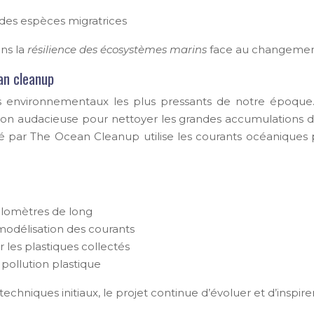
 des espèces migratrices
ans la
résilience des écosystèmes marins
face au changement 
ean cleanup
fis environnementaux les plus pressants de notre époqu
tion audacieuse pour nettoyer les grandes accumulations 
 par The Ocean Cleanup utilise les courants océaniques 
kilomètres de long
 modélisation des courants
es plastiques collectés
 pollution plastique
hniques initiaux, le projet continue d’évoluer et d’inspirer