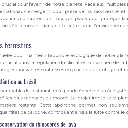
rucial pour l’avenir de notre planète. Face aux multiples
internationaux émergent pour préserver la biodiversité et
es actions concrètes sont mises en place pour protéger la 
 un rôle croissant dans cette lutte pour l’environnemen
s terrestres
tielle pour maintenir l’équilibre écologique de notre planè
rucial dans la régulation du climat et le maintien de la
tratégies innovantes sont mises en place pour protéger et r
lântica au brésil
arquable de restauration à grande échelle d’un écosystème fo
sité les plus menacés au monde. Le projet implique la plant
forestiers restants. Cette approche permet non seule
uantités de carbone, contribuant ainsi à la lutte contre l
onservation du rhinocéros de java