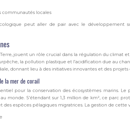
es communautés locales
 écologique peut aller de pair avec le développement 
ines
Terre, jouent un rôle crucial dans la régulation du climat e
surpêche, la pollution plastique et l’acidification due au 
le, donnant lieu à des initiatives innovantes et des projet
e la mer de corail
entiel pour la conservation des écosystèmes marins. Le pa
au monde. S’étendant sur 1,3 million de km², ce parc prot
 et des espèces pélagiques migratrices. La gestion de cette 
he