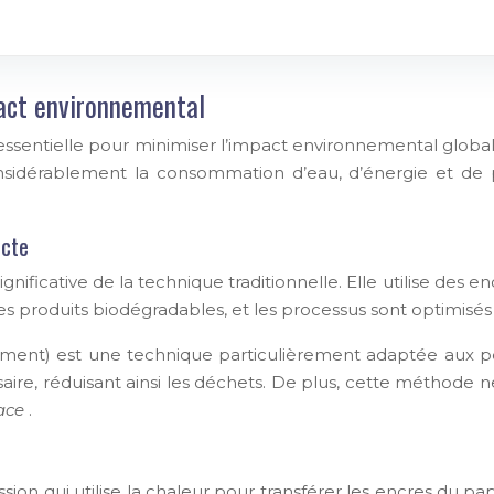
pact environnemental
 essentielle pour minimiser l’impact environnemental globa
idérablement la consommation d’eau, d’énergie et de p
ecte
ficative de la technique traditionnelle. Elle utilise des encr
es produits biodégradables, et les processus sont optimisés 
rment) est une technique particulièrement adaptée aux pet
ssaire, réduisant ainsi les déchets. De plus, cette méthode 
cace
.
on qui utilise la chaleur pour transférer les encres du pap