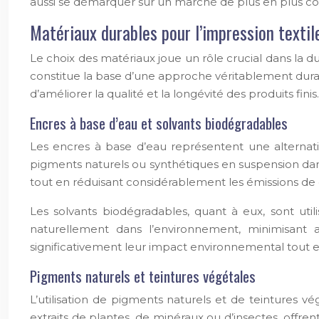
aussi se démarquer sur un marché de plus en plus co
Matériaux durables pour l’impression textil
Le choix des matériaux joue un rôle crucial dans la du
constitue la base d’une approche véritablement dura
d’améliorer la qualité et la longévité des produits finis.
Encres à base d’eau et solvants biodégradables
Les encres à base d’eau représentent une alternat
pigments naturels ou synthétiques en suspension dans l
tout en réduisant considérablement les émissions de 
Les solvants biodégradables, quant à eux, sont uti
naturellement dans l’environnement, minimisant a
significativement leur impact environnemental tout
Pigments naturels et teintures végétales
L’utilisation de pigments naturels et de teintures 
extraits de plantes, de minéraux ou d’insectes, offre