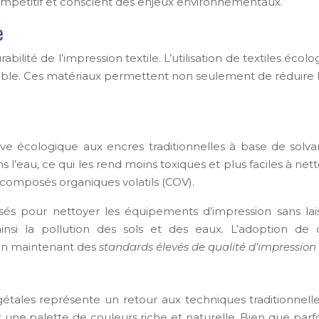
mpétitif et conscient des enjeux environnementaux.
e
rabilité de l’impression textile. L’utilisation de textiles é
ble. Ces matériaux permettent non seulement de réduire l
ive écologique aux encres traditionnelles à base de sol
’eau, ce qui les rend moins toxiques et plus faciles à nett
composés organiques volatils (COV).
lisés pour nettoyer les équipements d’impression sans lai
insi la pollution des sols et des eaux. L’adoption d
 en maintenant des
standards élevés de qualité d’impression
végétales représente un retour aux techniques traditionne
nt une palette de couleurs riche et naturelle. Bien que parf