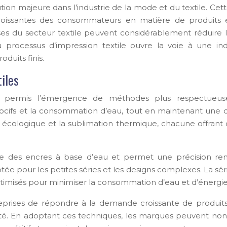
ion majeure dans l’industrie de la mode et du textile. Cett
roissantes des consommateurs en matière de produits 
ises du secteur textile peuvent considérablement réduir
u processus d’impression textile ouvre la voie à une in
duits finis.
iles
e a permis l’émergence de méthodes plus respectueuse
s nocifs et la consommation d’eau, tout en maintenant une 
e écologique et la sublimation thermique, chacune offrant
ise des encres à base d’eau et permet une précision rema
e pour les petites séries et les designs complexes. La sér
timisés pour minimiser la consommation d’eau et d’énergie
ises de répondre à la demande croissante de produits te
ativité. En adoptant ces techniques, les marques peuvent 